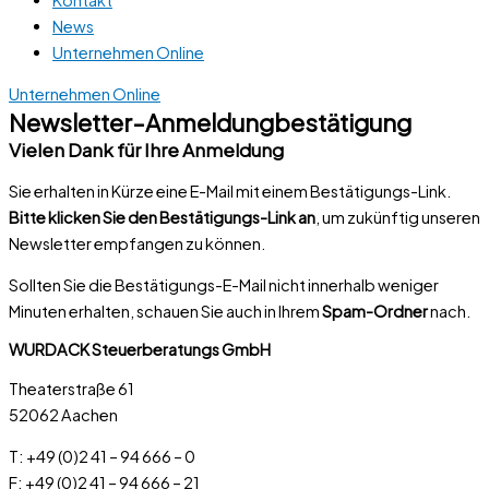
News
Unternehmen Online
Unternehmen Online
Newsletter-Anmeldungbestätigung
Vielen Dank für Ihre Anmeldung
Sie erhalten in Kürze eine E-Mail mit einem Bestätigungs-Link.
Bitte klicken Sie den Bestätigungs-Link an
, um zukünftig unseren
Newsletter empfangen zu können.
Sollten Sie die Bestätigungs-E-Mail nicht innerhalb weniger
Minuten erhalten, schauen Sie auch in Ihrem
Spam-Ordner
nach.
WURDACK Steuerberatungs GmbH
Theaterstraße 61
52062 Aachen
T: +49 (0)2 41 – 94 666 – 0
F: +49 (0)2 41 – 94 666 – 21