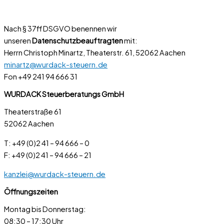
Nach § 37ff DSGVO benennen wir
unseren
Datenschutzbeauftragten
mit:
Herrn Christoph Minartz, Theaterstr. 61, 52062 Aachen
minartz@wurdack-steuern.de
Fon +49 241 94 666 31
WURDACK Steuerberatungs GmbH
Theaterstraße 61
52062 Aachen
T: +49 (0)2 41 – 94 666 – 0
F: +49 (0)2 41 – 94 666 – 21
kanzlei@wurdack-steuern.de
Öffnungszeiten
Montag bis Donnerstag:
08:30 – 17:30 Uhr