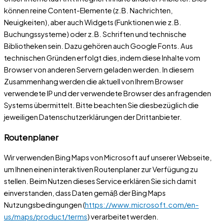
können reine Content-Elemente (z.B. Nachrichten,
Neuigkeiten), aber auch Widgets (Funktionen wie z.B.
Buchungssysteme) oder z.B. Schriften und technische
Bibliotheken sein. Dazu gehören auch Google Fonts. Aus
technischen Gründen erfolgt dies, indem diese Inhalte vom
Browser von anderen Servern geladen werden. In diesem
Zusammenhang werden die aktuell von Ihrem Browser
verwendete IP und der verwendete Browser des anfragenden
Systems übermittelt. Bitte beachten Sie diesbezüglich die
jeweiligen Datenschutzerklärungen der Drittanbieter.
Routenplaner
Wir verwenden Bing Maps von Microsoft auf unserer Webseite,
um Ihnen einen interaktiven Routenplaner zur Verfügung zu
stellen. Beim Nutzen dieses Service erklären Sie sich damit
einverstanden, dass Daten gemäß der Bing Maps
Nutzungsbedingungen (
https://www.microsoft.com/en-
us/maps/product/terms
) verarbeitet werden.