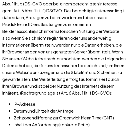
Abs. 1 lit. b) DS-GVO oder bei einem berechtigten Interesse
gem. Art. 6 Abs. 1 lit. f) DSGVO. Das berechtigte Interesse liegt
dabei darin, Anfragen zu beantworten und über unsere
Produkte und Dienstleistungen zu informieren.
Bei der ausschließlich informatorischen Nutzung der Website,
also wenn Sie sich nicht registrieren oder uns anderweitig
Informationen übermitteln, werden nur die Daten erhoben, die
Ihr Browser an den von uns genutzten Server übermittelt. Wenn
Sie unsere Website betrachten möchten, werden die folgenden
Daten erhoben, die für uns technisch erforderlich sind, um Ihnen
unsere Website anzuzeigen und die Stabilität und Sicherheit zu
gewährleisten. Die Weiterleitung erfolgt automatisiert durch
Ihren Browser und ist bei der Nutzung des Internets diesem
inhärent. (Rechtsgrundlage ist Art. 6 Abs. 1 lit. f DS-GVO):
IP-Adresse
Datum und Uhrzeit der Anfrage
Zeitzonendifferenz zur Greenwich Mean Time (GMT)
Inhalt der Anforderung (konkrete Seite)