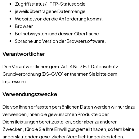
Zugriffsstatus/HTTP-Statuscode
jeweils übertragene Datenmenge
Website, von der die Anforderung kommt
Browser
Betriebssystem und dessen Oberfläche
Sprache und Version der Browsersoftware.
Verantwortlicher
Den Verantwortlichen gem. Art. 4 Nr. 7 EU-Datenschutz-
Grundverordnung (DS-GVO) entnehmen Sie bitte dem
Impressum.
Verwendungszwecke
Die von Ihnen erfassten persönlichen Daten werden wir nur dazu
verwenden, Ihnen die gewünschten Produkte oder
Dienstleistungen bereitzustellen, oder aber zu anderen
Zwecken, für die Sie Ihre Einwilligung erteilt haben, sofern keine
anderslautenden gesetzlichen Verpflichtungen bestehen.