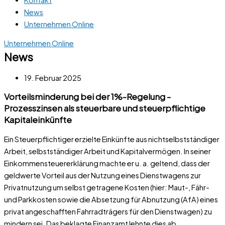
News
Unternehmen Online
Unternehmen Online
News
19. Februar 2025
Vorteilsminderung bei der 1%-Regelung -
Prozesszinsen als steuerbare und steuerpflichtige
Kapitaleinkünfte
Ein Steuerpflichtiger erzielte Einkünfte aus nichtselbstständiger
Arbeit, selbstständiger Arbeit und Kapitalvermögen. In seiner
Einkommensteuererklärung machte er u. a. geltend, dass der
geldwerte Vorteil aus der Nutzung eines Dienstwagens zur
Privatnutzung um selbst getragene Kosten (hier: Maut-, Fähr-
und Parkkosten sowie die Absetzung für Abnutzung (AfA) eines
privat angeschafften Fahrradträgers für den Dienstwagen) zu
mindern sei. Das beklagte Finanzamt lehnte dies ab.