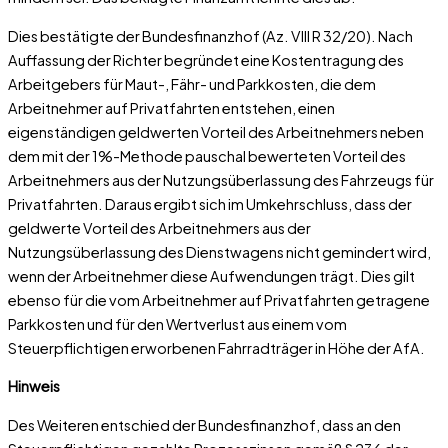
Dies bestätigte der Bundesfinanzhof (Az. VIII R 32/20). Nach
Auffassung der Richter begründet eine Kostentragung des
Arbeitgebers für Maut-, Fähr- und Parkkosten, die dem
Arbeitnehmer auf Privatfahrten entstehen, einen
eigenständigen geldwerten Vorteil des Arbeitnehmers neben
dem mit der 1%-Methode pauschal bewerteten Vorteil des
Arbeitnehmers aus der Nutzungsüberlassung des Fahrzeugs für
Privatfahrten. Daraus ergibt sich im Umkehrschluss, dass der
geldwerte Vorteil des Arbeitnehmers aus der
Nutzungsüberlassung des Dienstwagens nicht gemindert wird,
wenn der Arbeitnehmer diese Aufwendungen trägt. Dies gilt
ebenso für die vom Arbeitnehmer auf Privatfahrten getragene
Parkkosten und für den Wertverlust aus einem vom
Steuerpflichtigen erworbenen Fahrradträger in Höhe der AfA.
Hinweis
Des Weiteren entschied der Bundesfinanzhof, dass an den