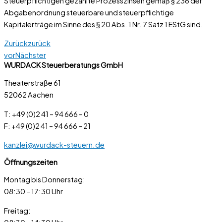
Steuerpflichtigen gezahlte Prozesszinsen gemäß § 236 der
Abgabenordnung steuerbare und steuerpflichtige
Kapitalerträge im Sinne des § 20 Abs. 1 Nr. 7 Satz 1 EStG sind.
Zurück
zurück
vor
Nächster
WURDACK Steuerberatungs GmbH
Theaterstraße 61
52062 Aachen
T: +49 (0)2 41 – 94 666 – 0
F: +49 (0)2 41 – 94 666 – 21
kanzlei@wurdack-steuern.de
Öffnungszeiten
Montag bis Donnerstag:
08:30 – 17:30 Uhr
Freitag: