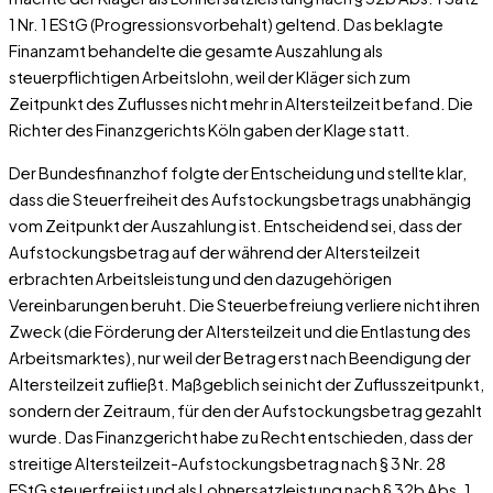
1 Nr. 1 EStG (Progressionsvorbehalt) geltend. Das beklagte
Finanzamt behandelte die gesamte Auszahlung als
steuerpflichtigen Arbeitslohn, weil der Kläger sich zum
Zeitpunkt des Zuflusses nicht mehr in Altersteilzeit befand. Die
Richter des Finanzgerichts Köln gaben der Klage statt.
Der Bundesfinanzhof folgte der Entscheidung und stellte klar,
dass die Steuerfreiheit des Aufstockungsbetrags unabhängig
vom Zeitpunkt der Auszahlung ist. Entscheidend sei, dass der
Aufstockungsbetrag auf der während der Altersteilzeit
erbrachten Arbeitsleistung und den dazugehörigen
Vereinbarungen beruht. Die Steuerbefreiung verliere nicht ihren
Zweck (die Förderung der Altersteilzeit und die Entlastung des
Arbeitsmarktes), nur weil der Betrag erst nach Beendigung der
Altersteilzeit zufließt. Maßgeblich sei nicht der Zuflusszeitpunkt,
sondern der Zeitraum, für den der Aufstockungsbetrag gezahlt
wurde. Das Finanzgericht habe zu Recht entschieden, dass der
streitige Altersteilzeit-Aufstockungsbetrag nach § 3 Nr. 28
EStG steuerfrei ist und als Lohnersatzleistung nach § 32b Abs. 1