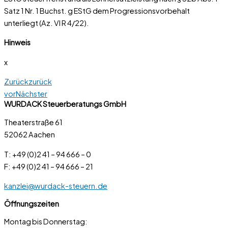
Satz 1 Nr. 1 Buchst. g EStG dem Progressionsvorbehalt
unterliegt (Az. VI R 4/22).
Hinweis
x
Zurück
zurück
vor
Nächster
WURDACK Steuerberatungs GmbH
Theaterstraße 61
52062 Aachen
T: +49 (0)2 41 – 94 666 – 0
F: +49 (0)2 41 – 94 666 – 21
kanzlei@wurdack-steuern.de
Öffnungszeiten
Montag bis Donnerstag: