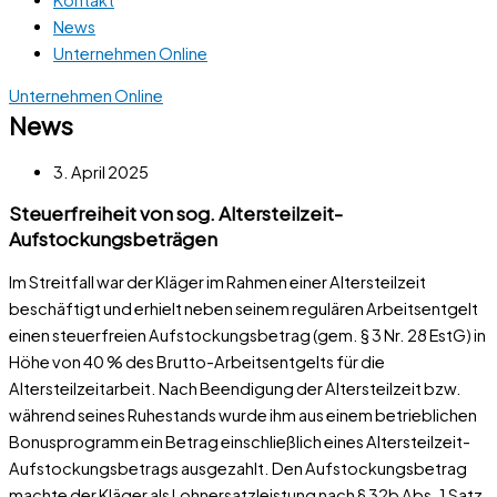
News
Unternehmen Online
Unternehmen Online
News
3. April 2025
Steuerfreiheit von sog. Altersteilzeit-
Aufstockungsbeträgen
Im Streitfall war der Kläger im Rahmen einer Altersteilzeit
beschäftigt und erhielt neben seinem regulären Arbeitsentgelt
einen steuerfreien Aufstockungsbetrag (gem. § 3 Nr. 28 EstG) in
Höhe von 40 % des Brutto-Arbeitsentgelts für die
Altersteilzeitarbeit. Nach Beendigung der Altersteilzeit bzw.
während seines Ruhestands wurde ihm aus einem betrieblichen
Bonusprogramm ein Betrag einschließlich eines Altersteilzeit-
Aufstockungsbetrags ausgezahlt. Den Aufstockungsbetrag
machte der Kläger als Lohnersatzleistung nach § 32b Abs. 1 Satz