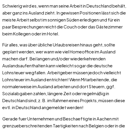
Schwierig wird es, wenn man seine Arbeit in Deutschland behält,
aber ganz ins Ausland zieht. In gewissen Positionen lässt sich die
meiste Arbeit selbst im sonnigen Süden erledigen und für ein
paar Besprechungen reicht die Couch oder das Gästezimmer
beim Kollegen oder im Hotel.
Für alles, was über übliche Urlaubsreisen hinaus geht, sollte
geplant werden, wer wann wie viel Homeoffice im Ausland
machen darf. Bei langen und/oder wiederkehrenden
Auslandsaufenthalten kann vielleicht sogar die deutsche
Lohnsteuer wegfallen. Arbeitgeber müssen jedoch vielleicht
Lohnsteuer im Ausland entrichten! Wenn Mitarbeitende, die
normalerweise im Ausland arbeiten und dort Steuern, ggf.
Sozialabgaben zahlen, längere Zeit oder regelmäßig in
Deutschland sind, z. B. im Rahmen eines Projekts, müssen diese
evtl. in Deutschland angemeldet werden!
Gerade fuer Unternehmen und Beschaeftigte in Aachen mit
grenzueberschreitenden Taetigkeiten nach Belgien oder in die