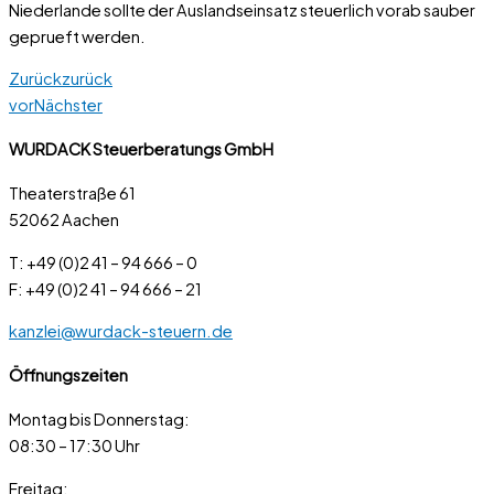
Niederlande sollte der Auslandseinsatz steuerlich vorab sauber
geprueft werden.
Zurück
zurück
vor
Nächster
WURDACK Steuerberatungs GmbH
Theaterstraße 61
52062 Aachen
T: +49 (0)2 41 – 94 666 – 0
F: +49 (0)2 41 – 94 666 – 21
kanzlei@wurdack-steuern.de
Öffnungszeiten
Montag bis Donnerstag:
08:30 – 17:30 Uhr
Freitag: