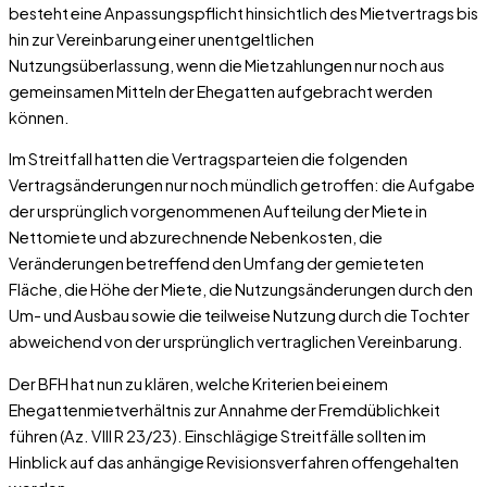
besteht eine Anpassungspflicht hinsichtlich des Mietvertrags bis
hin zur Vereinbarung einer unentgeltlichen
Nutzungsüberlassung, wenn die Mietzahlungen nur noch aus
gemeinsamen Mitteln der Ehegatten aufgebracht werden
können.
Im Streitfall hatten die Vertragsparteien die folgenden
Vertragsänderungen nur noch mündlich getroffen: die Aufgabe
der ursprünglich vorgenommenen Aufteilung der Miete in
Nettomiete und abzurechnende Nebenkosten, die
Veränderungen betreffend den Umfang der gemieteten
Fläche, die Höhe der Miete, die Nutzungsänderungen durch den
Um- und Ausbau sowie die teilweise Nutzung durch die Tochter
abweichend von der ursprünglich vertraglichen Vereinbarung.
Der BFH hat nun zu klären, welche Kriterien bei einem
Ehegattenmietverhältnis zur Annahme der Fremdüblichkeit
führen (Az. VIII R 23/23). Einschlägige Streitfälle sollten im
Hinblick auf das anhängige Revisionsverfahren offengehalten