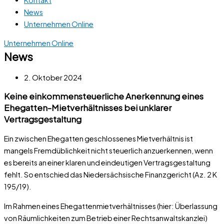
News
Unternehmen Online
Unternehmen Online
News
2. Oktober 2024
Keine einkommensteuerliche Anerkennung eines
Ehegatten-Mietverhältnisses bei unklarer
Vertragsgestaltung
Ein zwischen Ehegatten geschlossenes Mietverhältnis ist
mangels Fremdüblichkeit nicht steuerlich anzuerkennen, wenn
es bereits an einer klaren und eindeutigen Vertragsgestaltung
fehlt. So entschied das Niedersächsische Finanzgericht (Az. 2 K
195/19).
Im Rahmen eines Ehegattenmietverhältnisses (hier: Überlassung
von Räumlichkeiten zum Betrieb einer Rechtsanwaltskanzlei)