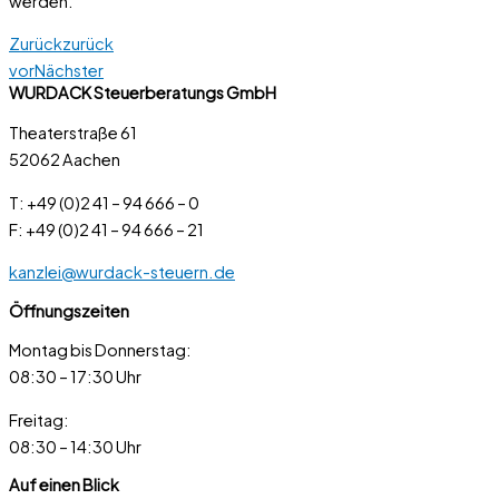
werden.
Zurück
zurück
vor
Nächster
WURDACK Steuerberatungs GmbH
Theaterstraße 61
52062 Aachen
T: +49 (0)2 41 – 94 666 – 0
F: +49 (0)2 41 – 94 666 – 21
kanzlei@wurdack-steuern.de
Öffnungszeiten
Montag bis Donnerstag:
08:30 – 17:30 Uhr
Freitag:
08:30 – 14:30 Uhr
Auf einen Blick