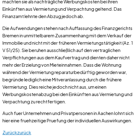
machten sie als nachträgliche Werbungskosten bei ihren
Einkünften aus Vermietung und Verpachtung geltend. Das
Finanzamt lehnte den Abzug jedoch ab.
Die Aufwendungen stehen nach Auffassung des Finanzgerichts
Bremen in unmittelbarem Zusammenhang mit dem Verkauf der
Immobilie und nicht mit der früheren Vermietungstätigkeit (Az. 1
V 51/25). Sie beruhen ausschließlich auf den vertraglichen
Verpflichtungen aus dem Kaufvertrag und dienten daher nicht
mehr der Erzielung von Mieteinnahmen. Dass die Wohnung
während der Vermietung reparaturbedürftig geworden war,
begründe lediglich eine Mitveranlassung durch die frühere
Vermietung. Dies reiche jedoch nicht aus, um einen
Werbungskostenabzug bei den Einkünften aus Vermietung und
Verpachtung zu rechtfertigen.
Auch fuer Unternehmen und Privatpersonen in Aachen lohnt sich
hier eine fruehzeitige Pruefung der individuellen Auswirkungen.
Zurück
zurück