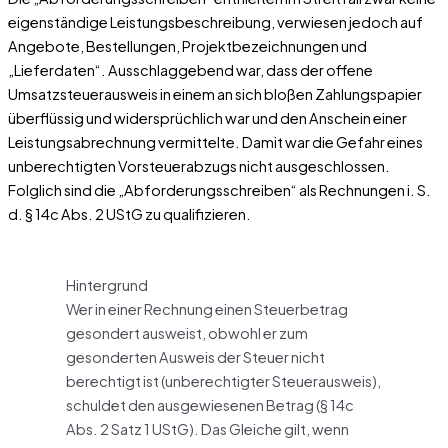
eigenständige Leistungsbeschreibung, verwiesen jedoch auf
Angebote, Bestellungen, Projektbezeichnungen und
„Lieferdaten“. Ausschlaggebend war, dass der offene
Umsatzsteuerausweis in einem an sich bloßen Zahlungspapier
überflüssig und widersprüchlich war und den Anschein einer
Leistungsabrechnung vermittelte. Damit war die Gefahr eines
unberechtigten Vorsteuerabzugs nicht ausgeschlossen.
Folglich sind die „Abforderungsschreiben“ als Rechnungen i. S.
d. § 14c Abs. 2 UStG zu qualifizieren.
Hintergrund
Wer in einer Rechnung einen Steuerbetrag
gesondert ausweist, obwohl er zum
gesonderten Ausweis der Steuer nicht
berechtigt ist (unberechtigter Steuerausweis),
schuldet den ausgewiesenen Betrag (§ 14c
Abs. 2 Satz 1 UStG). Das Gleiche gilt, wenn