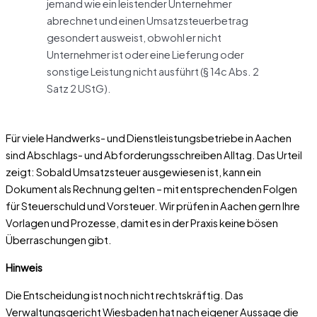
jemand wie ein leistender Unternehmer
abrechnet und einen Umsatzsteuerbetrag
gesondert ausweist, obwohl er nicht
Unternehmer ist oder eine Lieferung oder
sonstige Leistung nicht ausführt (§ 14c Abs. 2
Satz 2 UStG).
Für viele Handwerks- und Dienstleistungsbetriebe in Aachen
sind Abschlags- und Abforderungsschreiben Alltag. Das Urteil
zeigt: Sobald Umsatzsteuer ausgewiesen ist, kann ein
Dokument als Rechnung gelten – mit entsprechenden Folgen
für Steuerschuld und Vorsteuer. Wir prüfen in Aachen gern Ihre
Vorlagen und Prozesse, damit es in der Praxis keine bösen
Überraschungen gibt.
Hinweis
Die Entscheidung ist noch nicht rechtskräftig. Das
Verwaltungsgericht Wiesbaden hat nach eigener Aussage die