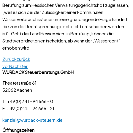
Berufung zum Hessischen Verwaltungsgerichtshof zugelassen,
„weil es sich bei der Zulässigkeit einer kommunalen
Wasserverbrauchssteuer um eine grundlegende Frage handelt,
die von der Rechtsprechung noch nicht entschieden worden
ist“. Geht das Land Hessen nicht in Berufung, können die
Stadtverordneten entscheiden, ab wann der „Wassercent“
erhoben wird.
Zurück
zurück
vor
Nächster
WURDACK Steuerberatungs GmbH
Theaterstraße 61
52062 Aachen
T: +49 (0)2 41 – 94 666 – 0
F: +49 (0)2 41 – 94 666 – 21
kanzlei@wurdack-steuern.de
Öffnungszeiten