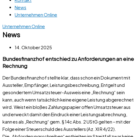
News
Unternehmen Online
Unternehmen Online
News
14. Oktober 2025
Bundesfinanzhof entschied zu Anforderungen an eine
Rechnung
Der Bundesfinanzhof stellte klar, dass schon ein Dokument mit
Aussteller, Empfänger, Leistungsbeschreibung, Entgelt und
gesondertem Umsatzsteuer-Ausweis eine „Rechnung“ sein
kann, auch wenn tatsächlich keine eigene Leistung abgerechnet
wird. Weist ein bloßes Zahlungspapier offen Umsatzsteuer aus
und erweckt damit den Eindruck einer Leistungsabrechnung,
kann es als „Rechnung“ gem. § 14c Abs. 2 UStG gelten – mit der
Folge einer Steuerschuld des Ausstellers (Az. XI R 4/22).
Die „Abforderungsschreiben“ enthielten im Streitfall zwar keine