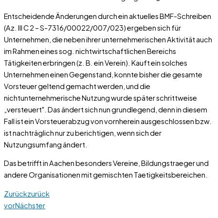
Entscheidende Änderungen durch ein aktuelles BMF-Schreiben
(Az. III C 2 – S-7316/00022/007/023) ergeben sich für
Unternehmen, die neben ihrer unternehmerischen Aktivität auch
im Rahmen eines sog. nichtwirtschaftlichen Bereichs
Tätigkeiten erbringen (z. B. ein Verein). Kauft ein solches
Unternehmen einen Gegenstand, konnte bisher die gesamte
Vorsteuer geltend gemacht werden, und die
nichtunternehmerische Nutzung wurde später schrittweise
„versteuert". Das ändert sich nun grundlegend, denn in diesem
Fall ist ein Vorsteuerabzug von vornherein ausgeschlossen bzw.
ist nachträglich nur zu berichtigen, wenn sich der
Nutzungsumfang ändert.
Das betrifft in Aachen besonders Vereine, Bildungstraeger und
andere Organisationen mit gemischten Taetigkeitsbereichen.
Zurück
zurück
vor
Nächster