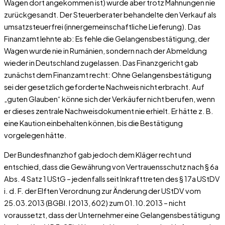
Wagen dort angekommen ist) wurde aber trotz Mahnungen nie
zurückgesandt. Der Steuerberater behandelte den Verkauf als
umsatzsteuerfrei (innergemeinschaftliche Lieferung). Das
Finanzamt lehnte ab: Es fehle die Gelangensbestätigung, der
Wagen wurde nie in Rumänien, sondern nach der Abmeldung
wieder in Deutschland zugelassen. Das Finanzgericht gab
zunächst dem Finanzamt recht: Ohne Gelangensbestätigung
sei der gesetzlich geforderte Nachweis nicht erbracht. Auf
„guten Glauben“ könne sich der Verkäufer nicht berufen, wenn
er dieses zentrale Nachweisdokument nie erhielt. Er hätte z. B.
eine Kaution einbehalten können, bis die Bestätigung
vorgelegen hätte.
Der Bundesfinanzhof gab jedoch dem Kläger recht und
entschied, dass die Gewährung von Vertrauensschutz nach § 6a
Abs. 4 Satz 1 UStG – jedenfalls seit Inkrafttreten des § 17a UStDV
i. d. F. der Elften Verordnung zur Änderung der UStDV vom
25.03.2013 (BGBl. I 2013, 602) zum 01.10.2013 – nicht
voraussetzt, dass der Unternehmer eine Gelangensbestätigung