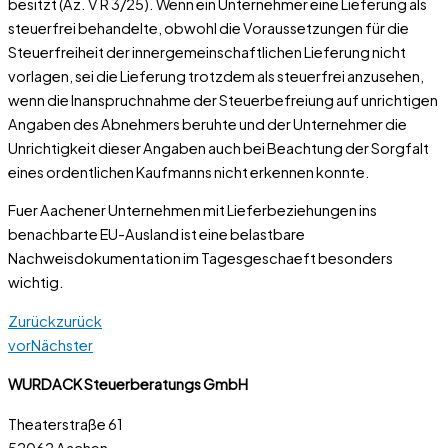
besitzt (Az. V R 3/25). Wenn ein Unternehmer eine Lieferung als
steuerfrei behandelte, obwohl die Voraussetzungen für die
Steuerfreiheit der innergemeinschaftlichen Lieferung nicht
vorlagen, sei die Lieferung trotzdem als steuerfrei anzusehen,
wenn die Inanspruchnahme der Steuerbefreiung auf unrichtigen
Angaben des Abnehmers beruhte und der Unternehmer die
Unrichtigkeit dieser Angaben auch bei Beachtung der Sorgfalt
eines ordentlichen Kaufmanns nicht erkennen konnte.
Fuer Aachener Unternehmen mit Lieferbeziehungen ins
benachbarte EU-Ausland ist eine belastbare
Nachweisdokumentation im Tagesgeschaeft besonders
wichtig.
Zurück
zurück
vor
Nächster
WURDACK Steuerberatungs GmbH
Theaterstraße 61