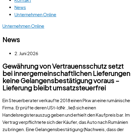
News
Unternehmen Online
Unternehmen Online
News
2. Juni 2026
Gewährung von Vertrauensschutz setzt
bei innergemeinschaftlichen Lieferungen
keine Gelangensbestätigung voraus –
Lieferung bleibt umsatzsteuerfrei
Ein Steuerberater verkaufte 2018 einen Pkw an eine rumänische
Firma. Er prüfte deren USt-IdNr., ließ sich einen
Handelsregisterauszug geben und erhielt den Kaufpreis bar. Im
Vertrag verpflichtete sich der Käufer, das Auto nach Rumänien
zu bringen. Eine Gelangensbestätigung (Nachweis, dass der